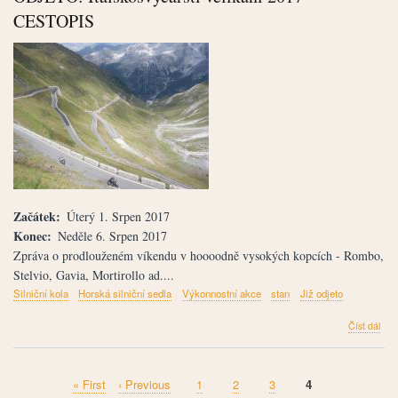
Zon
CESTOPIS
201
-
CES
Začátek
Úterý 1. Srpen 2017
Konec
Neděle 6. Srpen 2017
Zpráva o prodlouženém víkendu v hoooodně vysokých kopcích - Rombo,
Stelvio, Gavia, Mortirollo ad....
Silniční kola
Horská silniční sedla
Výkonnostní akce
stan
Již odjeto
člán
Číst dál
ODJ
Ital
veli
First
« First
Předchozí
‹ Previous
Stránka
1
Stránka
2
Stránka
3
Aktuální
4
201
Pagination