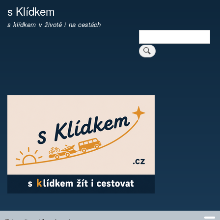
Přejít
s Klídkem
k
s klídkem v životě i na cestách
hlavnímu
Hledat
obsahu
Vyhledávání