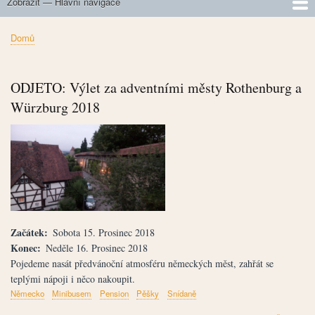
Zobrazit — Hlavní navigace
Hlavní
navigace
O nás
Připravované akce
Výběr z realizovaných akcí
Jak na velké kopce
Zdolaná horská sedla
Domů
Drobečková
navigace
ODJETO: Výlet za adventními městy Rothenburg a
Würzburg 2018
Začátek
Sobota 15. Prosinec 2018
Konec
Neděle 16. Prosinec 2018
Pojedeme nasát předvánoční atmosféru německých měst, zahřát se
teplými nápoji i něco nakoupit.
Německo
Minibusem
Pension
Pěšky
Snídaně