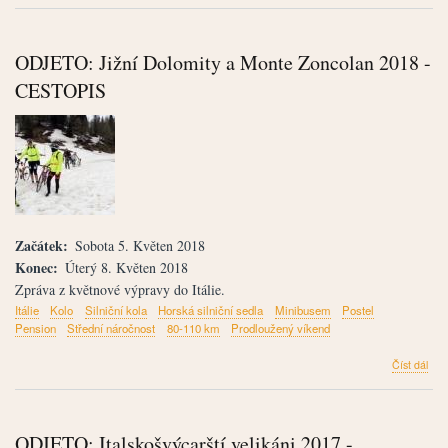
Na
kole
fakt
ODJETO: Jižní Dolomity a Monte Zoncolan 2018 -
až
do
CESTOPIS
neb
-
Sav
alpy
201
-
CES
Začátek
Sobota 5. Květen 2018
Konec
Úterý 8. Květen 2018
Zpráva z květnové výpravy do Itálie.
Itálie
Kolo
Silniční kola
Horská silniční sedla
Minibusem
Postel
Pension
Střední náročnost
80-110 km
Prodloužený víkend
člán
Číst dál
ODJ
Jižn
Dol
a
ODJETO: Italskošvýcarští velikáni 2017 -
Mon