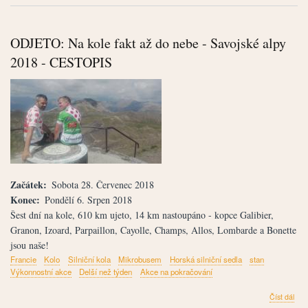
Siln
sedl
Švý
ODJETO: Na kole fakt až do nebe - Savojské alpy
201
-
2018 - CESTOPIS
CES
Začátek
Sobota 28. Červenec 2018
Konec
Pondělí 6. Srpen 2018
Šest dní na kole, 610 km ujeto, 14 km nastoupáno - kopce Galibier,
Granon, Izoard, Parpaillon, Cayolle, Champs, Allos, Lombarde a Bonette
jsou naše!
Francie
Kolo
Silniční kola
Mikrobusem
Horská silniční sedla
stan
Výkonnostní akce
Delší než týden
Akce na pokračování
člán
Číst dál
ODJ