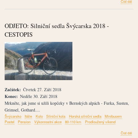
člán
Číst dál
ODJ
Výle
za
adv
ODJETO: Silniční sedla Švýcarska 2018 -
měs
Rot
CESTOPIS
a
Wür
201
Začátek
Čtvrtek 27. Září 2018
Konec
Neděle 30. Září 2018
Mrkněte, jak jsme si užili kopčeky v Bernských alpách - Furka, Susten,
Grimsel, Gothard....
Švýcarsko
Itálie
Kolo
Silniční kola
Horská silniční sedla
Minibusem
Postel
Pension
Výkonnostní akce
80-110 km
Prodloužený víkend
člán
Číst dál
ODJ