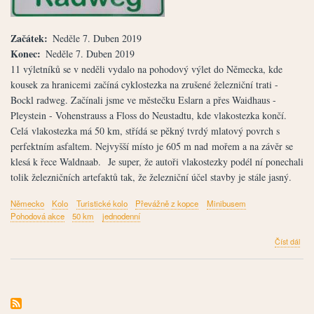
Začátek
Neděle 7. Duben 2019
Konec
Neděle 7. Duben 2019
11 výletníků se v neděli vydalo na pohodový výlet do Německa, kde
kousek za hranicemi začíná cyklostezka na zrušené železniční trati -
Bockl radweg. Začínali jsme ve městečku Eslarn a přes Waidhaus -
Pleystein - Vohenstrauss a Floss do Neustadtu, kde vlakostezka končí.
Celá vlakostezka má 50 km, střídá se pěkný tvrdý mlatový povrch s
perfektním asfaltem. Nejvyšší místo je 605 m nad mořem a na závěr se
klesá k řece Waldnaab. Je super, že autoři vlakostezky podél ní ponechali
tolik železničních artefaktů tak, že železniční účel stavby je stále jasný.
Německo
Kolo
Turistické kolo
Převážně z kopce
Minibusem
Pohodová akce
50 km
jednodenní
člán
Číst dál
OD
-
Něm
vlak
Esla
–