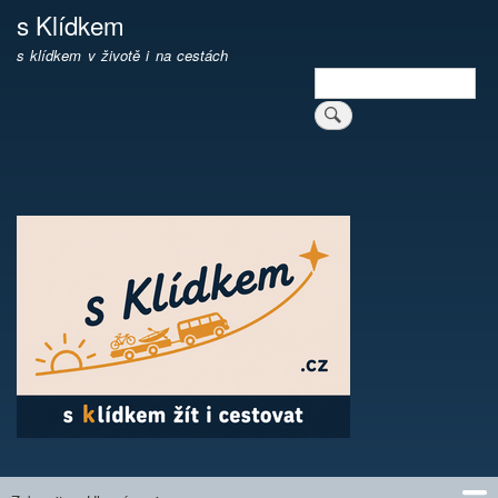
Přejít
s Klídkem
k
s klídkem v životě i na cestách
hlavnímu
Hledat
obsahu
Vyhledávání