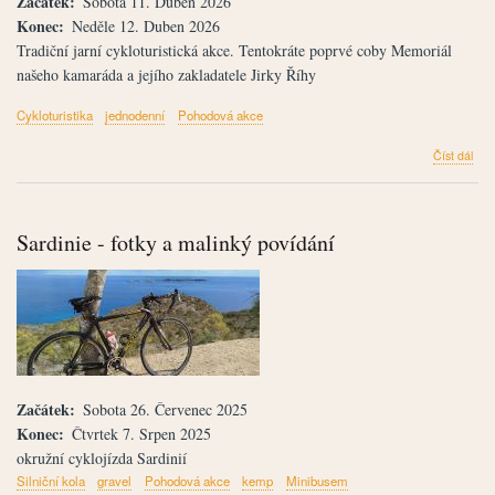
Začátek
Sobota 11. Duben 2026
Konec
Neděle 12. Duben 2026
Tradiční jarní cykloturistická akce. Tentokráte poprvé coby Memoriál
našeho kamaráda a jejího zakladatele Jirky Říhy
Cykloturistika
jednodenní
Pohodová akce
člán
Číst dál
Mem
Jirk
Říh
-
Sardinie - fotky a malinký povídání
Jarn
put
kol
Rad
+
pro
+
nedě
leze
Začátek
Sobota 26. Červenec 2025
Konec
Čtvrtek 7. Srpen 2025
okružní cyklojízda Sardinií
Silniční kola
gravel
Pohodová akce
kemp
Minibusem