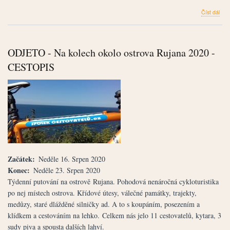
člán
Číst dál
Sard
-
fotk
a
ODJETO - Na kolech okolo ostrova Rujana 2020 -
mali
pov
CESTOPIS
Začátek
Neděle 16. Srpen 2020
Konec
Neděle 23. Srpen 2020
Týdenní putování na ostrově Rujana. Pohodová nenáročná cykloturistika
po nej místech ostrova. Křídové útesy, válečné památky, trajekty,
medůzy, staré dlážděné silničky ad. A to s koupáním, posezením a
klídkem a cestováním na lehko. Celkem nás jelo 11 cestovatelů, kytara, 3
sudy piva a spousta dalších lahví.