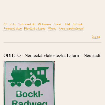
ČR
Kolo
Turistické kolo
Minibusem
Postel
Hotel
Snídaně
Pohodová akce
Převážně z kopce
Víkend
Akce na pokračování
člán
Číst dál
OD
-
Pod
řeky
ODJETO - Německá vlakostezka Eslarn – Neustadt
Ohř
úse
Che
-
Kad
201