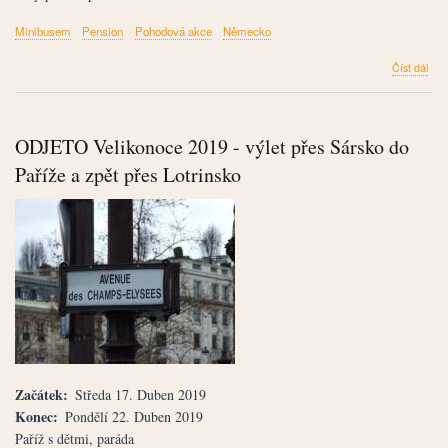
Minibusem
Pension
Pohodová akce
Německo
člán
Číst dál
OD
-
Na
kole
ODJETO Velikonoce 2019 - výlet přes Sársko do
okol
ostr
Paříže a zpět přes Lotrinsko
Ruj
202
-
CES
Začátek
Středa 17. Duben 2019
Konec
Pondělí 22. Duben 2019
Paříž s dětmi, paráda