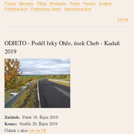
Francie
Německo
Pěšky
Minibusem
Postel
Pension
Snídaně
Pohodová akce
Prodloužený víkend
Jednorázová akce
člán
Číst dál
OD
Veli
201
-
ODJETO - Podél řeky Ohře, úsek Cheb - Kadaň
výle
pře
2019
Sár
do
Pař
a
zpět
pře
Lotr
Začátek
Pátek 18. Říjen 2019
Konec
Neděle 20. Říjen 2019
Článek z akce
zde na FB