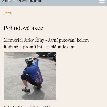
Zobrazit — Hlavní navigace
Hlavní
navigace
O nás
Připravované akce
Výběr z realizovaných akcí
Jak na velké kopce
Zdolaná horská sedla
Domů
Drobečková
navigace
Pohodová akce
Memoriál Jirky Říhy - Jarní putování kolem
Radyně + promítání + nedělní lezení