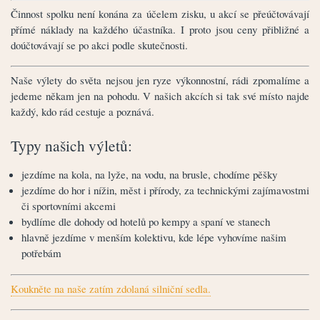
Činnost spolku není konána za účelem zisku, u akcí se přeúčtovávají
přímé náklady na každého účastníka. I proto jsou ceny přibližné a
doúčtovávají se po akci podle skutečnosti.
Naše výlety do světa nejsou jen ryze výkonnostní, rádi zpomalíme a
jedeme někam jen na pohodu. V našich akcích si tak své místo najde
každý, kdo rád cestuje a poznává.
Typy našich výletů:
jezdíme na kola, na lyže, na vodu, na brusle, chodíme pěšky
jezdíme do hor i nížin, měst i přírody, za technickými zajímavostmi
či sportovními akcemi
bydlíme dle dohody od hotelů po kempy a spaní ve stanech
hlavně jezdíme v menším kolektivu, kde lépe vyhovíme našim
potřebám
Koukněte na naše zatím zdolaná silniční sedla.