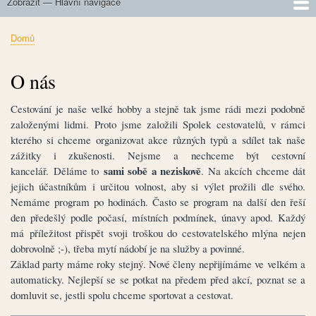
Zobrazit — Hlavní navigace
Hlavní
navigace
O nás
Připravované akce
Výběr z realizovaných akcí
Jak na velké kopce
Zdolaná horská sedla
Domů
Drobečková
navigace
O nás
Cestování je naše velké hobby a stejně tak jsme rádi mezi podobně
založenými lidmi. Proto jsme založili Spolek cestovatelů, v rámci
kterého si chceme organizovat akce různých typů a sdílet tak naše
zážitky i zkušenosti. Nejsme a nechceme být cestovní
sami sobě a neziskově
kancelář. Děláme to
. Na akcích chceme dát
jejich účastníkům i určitou volnost, aby si výlet prožili dle svého.
Nemáme program po hodinách. Často se program na další den řeší
den předešlý podle počasí, místních podmínek, únavy apod. Každý
má příležitost přispět svoji troškou do cestovatelského mlýna nejen
dobrovolně ;-), třeba mytí nádobí je na služby a povinné.
Základ party máme roky stejný. Nové členy nepřijímáme ve velkém a
automaticky. Nejlepší se se potkat na předem před akcí, poznat se a
domluvit se, jestli spolu chceme sportovat a cestovat.