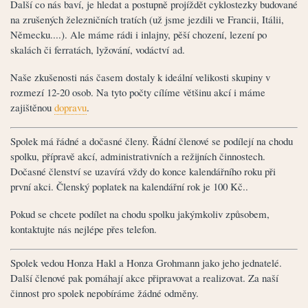
Další co nás baví, je hledat a postupně projíždět cyklostezky budované
na zrušených železničních tratích (už jsme jezdili ve Francii, Itálii,
Německu....). Ale máme rádi i inlajny, pěší chození, lezení po
skalách či ferratách, lyžování, vodáctví ad.
Naše zkušenosti nás časem dostaly k ideální velikosti skupiny v
rozmezí 12-20 osob. Na tyto počty cílíme většinu akcí i máme
zajištěnou
dopravu
.
Spolek má řádné a dočasné členy. Řádní členové se podílejí na chodu
spolku, přípravě akcí, administrativních a režijních činnostech.
Dočasné členství se uzavírá vždy do konce kalendářního roku při
první akci. Členský poplatek na kalendářní rok je 100 Kč..
Pokud se chcete podílet na chodu spolku jakýmkoliv způsobem,
kontaktujte nás nejlépe přes telefon.
Spolek vedou Honza Hakl a Honza Grohmann jako jeho jednatelé.
Další členové pak pomáhají akce připravovat a realizovat. Za naší
činnost pro spolek nepobíráme žádné odměny.