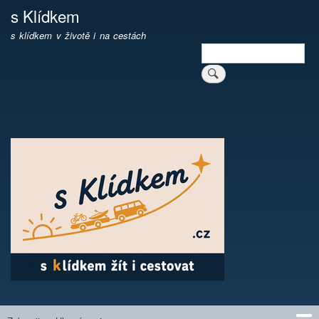
Přejít
s Klídkem
k
s klídkem v životě i na cestách
hlavnímu
Hledat
obsahu
Vyhledávání